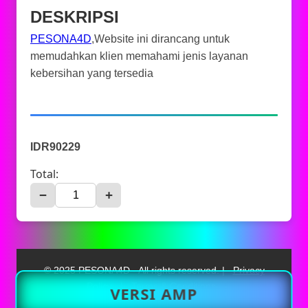
DESKRIPSI
PESONA4D
,Website ini dirancang untuk
memudahkan klien memahami jenis layanan
kebersihan yang tersedia
IDR90229
Total:
−
+
© 2025 PESONA4D - All rights reserved. |
Privacy
Policy
|
Terms & Conditions
VERSI AMP