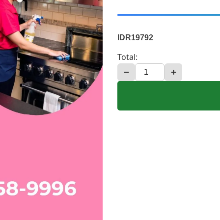
IDR19792
Total:
−
+